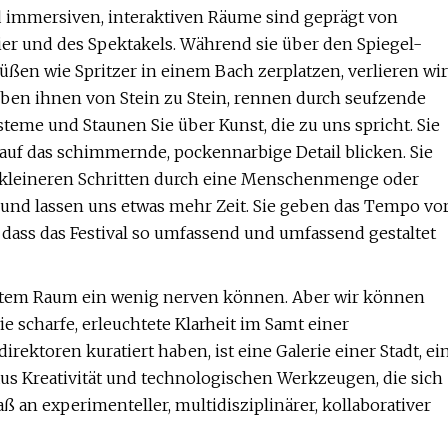
d immersiven, interaktiven Räume sind geprägt von
er und des Spektakels. Während sie über den Spiegel-
üßen wie Spritzer in einem Bach zerplatzen, verlieren wir
ben ihnen von Stein zu Stein, rennen durch seufzende
eme und Staunen Sie über Kunst, die zu uns spricht. Sie
 auf das schimmernde, pockennarbige Detail blicken. Sie
t kleineren Schritten durch eine Menschenmenge oder
 und lassen uns etwas mehr Zeit. Sie geben das Tempo vo
 dass das Festival so umfassend und umfassend gestaltet
engstem Raum ein wenig nerven können. Aber wir können
 scharfe, erleuchtete Klarheit im Samt einer
rektoren kuratiert haben, ist eine Galerie einer Stadt, ei
 aus Kreativität und technologischen Werkzeugen, die sich
ß an experimenteller, multidisziplinärer, kollaborativer