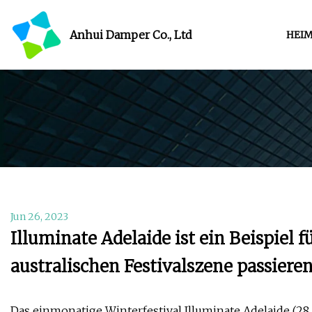
Anhui Damper Co., Ltd
HEI
Jun 26, 2023
Illuminate Adelaide ist ein Beispiel f
australischen Festivalszene passiere
Das einmonatige Winterfestival Illuminate Adelaide (28. Ju