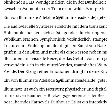
blinkenden LED-Wandgemälden, die in der Dunkelheit b
zwischen Momenten der Trance und wilder Energie hi
Ein von Illuminate Adelaide (@illuminateadelaide) getei
Die audiovisuelle Synthese erreichte mit dem transzen
Höhepunkt, bei dem sich aufsteigender, durchdringende
Publikum brachen. Symphonisch, veränderlich, stampfend
Texturen im Einklang mit der digitalen Kunst von Nat
griffen in den Blitz, und mehr als eine Person neben 
Illusionen und visuelle Reize, die das Gefühl von, nun
verwandeln sich in ein mitreißendes, traumhaftes Wund
Freude. Der Klang reiner Emotionen dringt in deine Kn
Ein von Illuminate Adelaide (@illuminateadelaide) getei
Illuminate ist auch ein Netzwerk physischer und digital
immersiven Räumen – Rückzugsgebieten aus der Realitä
bezauberndes Karnevals-Funhouse. Es ist ein interaktiv