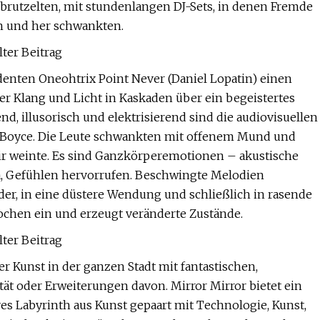
rutzelten, mit stundenlangen DJ-Sets, in denen Fremde
n und her schwankten.
lter Beitrag
denten Oneohtrix Point Never (Daniel Lopatin) einen
r Klang und Licht in Kaskaden über ein begeistertes
, illusorisch und elektrisierend sind die audiovisuellen
e Boyce. Die Leute schwankten mit offenem Mund und
mir weinte. Es sind Ganzkörperemotionen – akustische
 ja, Gefühlen hervorrufen. Beschwingte Melodien
er, in eine düstere Wendung und schließlich in rasende
ochen ein und erzeugt veränderte Zustände.
lter Beitrag
er Kunst in der ganzen Stadt mit fantastischen,
t oder Erweiterungen davon. Mirror Mirror bietet ein
es Labyrinth aus Kunst gepaart mit Technologie, Kunst,