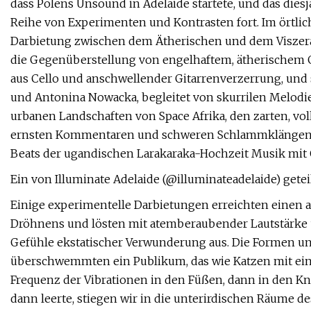
dass Polens Unsound in Adelaide startete, und das diesj
Reihe von Experimenten und Kontrasten fort. Im örtlich
Darbietung zwischen dem Ätherischen und dem Viszerale
die Gegenüberstellung von engelhaftem, ätherischem 
aus Cello und anschwellender Gitarrenverzerrung, und
und Antonina Nowacka, begleitet von skurrilen Melodie
urbanen Landschaften von Space Afrika, den zarten, v
ernsten Kommentaren und schweren Schlammklängen vo
Beats der ugandischen Larakaraka-Hochzeit Musik mit 
Ein von Illuminate Adelaide (@illuminateadelaide) getei
Einige experimentelle Darbietungen erreichten einen af
Dröhnens und lösten mit atemberaubender Lautstärke u
Gefühle ekstatischer Verwunderung aus. Die Formen u
überschwemmten ein Publikum, das wie Katzen mit ein
Frequenz der Vibrationen in den Füßen, dann in den Kn
dann leerte, stiegen wir in die unterirdischen Räume 