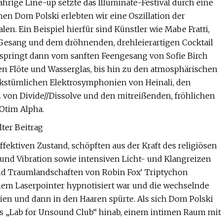
ährige Line-up setzte das Illuminate-Festival durch eine
en Dom Polski erlebten wir eine Oszillation der
n. Ein Beispiel hierfür sind Künstler wie Mabe Fratti,
Gesang und dem dröhnenden, drehleierartigen Cocktail
 springt dann vom sanften Feengesang von Sofie Birch
n Flöte und Wasserglas, bis hin zu den atmosphärischen
olkstümlichen Elektrosymphonien von Heinali, den
n Divide//Dissolve und den mitreißenden, fröhlichen
Otim Alpha.
lter Beitrag
fektiven Zustand, schöpften aus der Kraft des religiösen
nd Vibration sowie intensiven Licht- und Klangreizen
nd Traumlandschaften von Robin Fox‘ Triptychon
em Laserpointer hypnotisiert war und die wechselnde
ien und dann in den Haaren spürte. Als sich Dom Polski
des „Lab for Unsound Club“ hinab, einem intimen Raum mit